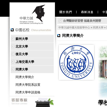
中國留學相關新聞：【陸校放榜3-
台灣醫師研習營 福建泉州開營
兩岸大學生新聞營 陸委會：符合
中華力誠中國大陸留學中心
»
同濟大學
»
陸海外留學回溫！赴美人數下滑、
同濟大學簡介
蘇州大學
中國留學相關新聞：【陸校放榜3-
台灣醫師研習營 福建泉州開營
北京大學
兩岸大學生新聞營 陸委會：符合
復旦大學
陸海外留學回溫！赴美人數下滑、
上海交通大學
同濟大學
同濟大學簡介
同濟大學院系設置
同濟大學申請資格
學