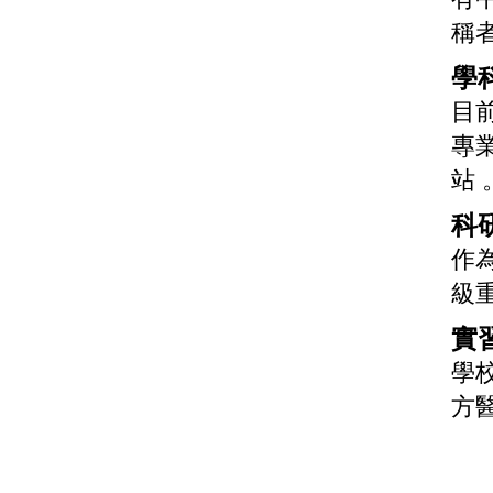
稱
學
目
專
站 
科
作
級
實
學
方