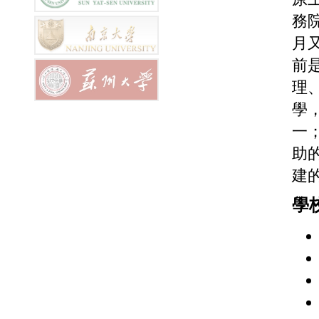
務
月
前
理
學
一
助
建
學