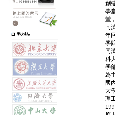
創
學
堂
同
年
學校連結
學
同
科
學
為
國
大
理
19
原