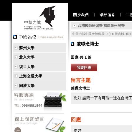
中國留學相關新聞：【陸校放榜3-
台灣醫師研習營 福建泉州開營
兩岸大學生新聞營 陸委會：符合
中華力誠中國大陸留學中心
»
留言版
兼職
陸海外留學回溫！赴美人數下滑、
兼職念博士
蘇州大學
中國留學相關新聞：【陸校放榜3-
台灣醫師研習營 福建泉州開營
北京大學
回應 共 1 篇
兩岸大學生新聞營 陸委會：符合
復旦大學
我要回應
陸海外留學回溫！赴美人數下滑、
上海交通大學
留言主題
同濟大學
兼職念博士
您好,請問一下有可能一邊在台灣工
回應
您好!